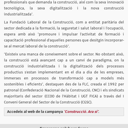
professionals que demanda la construcció, així com la seva innovació
tecnològica, la seva digitalització i la nova construcció
industrialitzada".
La Fundació Laboral de la Construcció, com a entitat paritària del
sector dedicada a la formació, la seguretat i salut laboral i l’ocupació,
espera amb això "promoure i impulsar l’activitat de formació i
capacitació professional d’aquelles persones que desitgin incorporar-
se al mercat laboral de la construcció".
"Existeix una manca de coneixement sobre el sector. No obstant això,
la construcció està avançant cap a un canvi de paradigma, on la
construcció industrialitzada i la digitalització dels processos
productius s’estan implementant en el dia a dia de les empreses,
immerses en processos de transformació cap a models més
sostenibles i eficients", destaquen des de la FLC, creada el 1992 per
patronal (Confederació Nacional de la Construcció, CNC) i els sindicats
majoritaris del sector (CCOO de l’Hàbitat i UGT FICA) a través del I
Conveni General del Sector de la Construcció (CGSC).
Accedeix al web de la campanya
"Construcció. Ara sí"
.