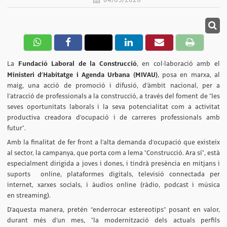
Fundació Laboral de la Construcció
La
, en col·laboració amb el
Ministeri d’Habitatge i Agenda Urbana (MIVAU)
, posa en marxa, al
maig, una acció de promoció i difusió, d’àmbit nacional, per a
l’atracció de professionals a la construcció, a través del foment de "les
seves oportunitats laborals i la seva potencialitat com a activitat
productiva creadora d’ocupació i de carreres professionals amb
futur".
Amb la finalitat de fer front a l’alta demanda d’ocupació que existeix
al sector, la campanya, que porta com a lema "Construcció. Ara sí", està
especialment dirigida a joves i dones, i tindrà presència en mitjans i
suports online, plataformes digitals, televisió connectada per
internet, xarxes socials, i àudios online (ràdio, podcast i música
en streaming).
D’aquesta manera, pretén “enderrocar estereotips” posant en valor,
durant més d’un mes, "la modernització dels actuals perfils