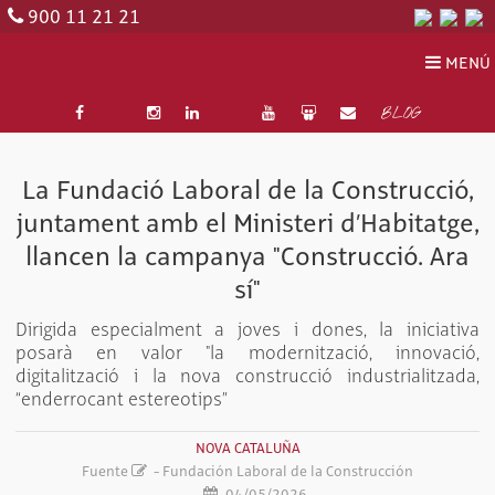
900 11 21 21
MENÚ
BLOG
La Fundació Laboral de la Construcció,
juntament amb el Ministeri d’Habitatge,
llancen la campanya "Construcció. Ara
sí"
Dirigida especialment a joves i dones, la iniciativa
posarà en valor "la modernització, innovació,
digitalització i la nova construcció industrialitzada,
“enderrocant estereotips”
NOVA CATALUÑA
Fuente
- Fundación Laboral de la Construcción
04/05/2026